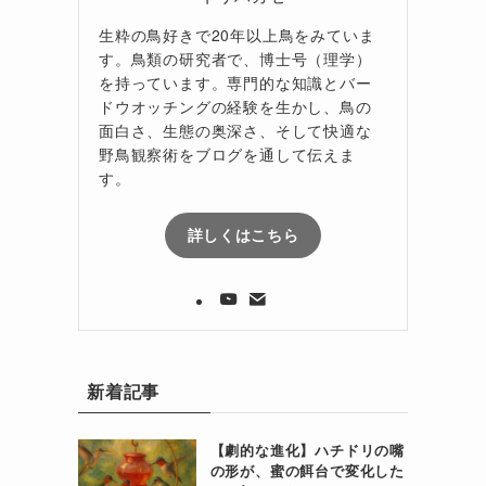
生粋の鳥好きで20年以上鳥をみていま
す。鳥類の研究者で、博士号（理学）
、
を持っています。専門的な知識とバー
ドウオッチングの経験を生かし、鳥の
ま
面白さ、生態の奥深さ、そして快適な
野鳥観察術をブログを通して伝えま
供
す。
詳しくはこちら
新着記事
【劇的な進化】ハチドリの嘴
の形が、蜜の餌台で変化した