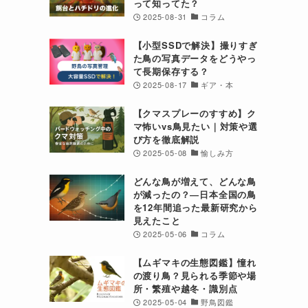
って知ってた？
2025-08-31
コラム
【小型SSDで解決】撮りすぎ
た鳥の写真データをどうやっ
て長期保存する？
2025-08-17
ギア・本
【クマスプレーのすすめ】ク
マ怖いvs鳥見たい｜対策や選
び方を徹底解説
2025-05-08
愉しみ方
どんな鳥が増えて、どんな鳥
が減ったの？―日本全国の鳥
を12年間追った最新研究から
見えたこと
2025-05-06
コラム
【ムギマキの生態図鑑】憧れ
の渡り鳥？見られる季節や場
所・繁殖や越冬・識別点
2025-05-04
野鳥図鑑