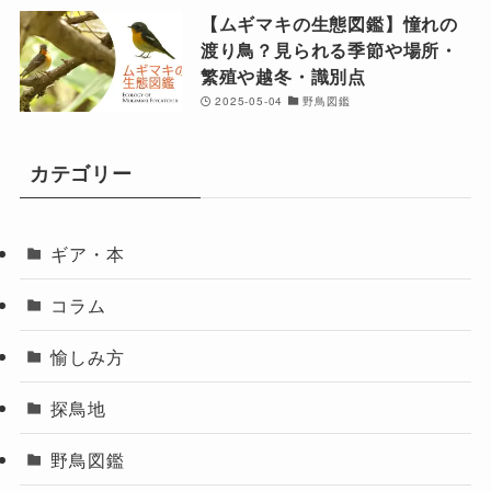
【ムギマキの生態図鑑】憧れの
渡り鳥？見られる季節や場所・
繁殖や越冬・識別点
2025-05-04
野鳥図鑑
カテゴリー
ギア・本
コラム
愉しみ方
探鳥地
野鳥図鑑