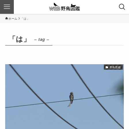
ホーム
「は」
「は」
– tag –
野鳥図鑑