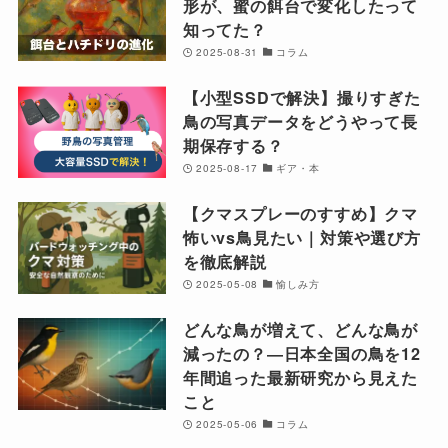
形が、蜜の餌台で変化したって
知ってた？
2025-08-31
コラム
【小型SSDで解決】撮りすぎた
鳥の写真データをどうやって長
期保存する？
2025-08-17
ギア・本
【クマスプレーのすすめ】クマ
怖いvs鳥見たい｜対策や選び方
を徹底解説
2025-05-08
愉しみ方
どんな鳥が増えて、どんな鳥が
減ったの？―日本全国の鳥を12
年間追った最新研究から見えた
こと
2025-05-06
コラム