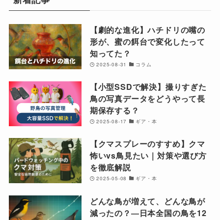
【劇的な進化】ハチドリの嘴の
形が、蜜の餌台で変化したって
知ってた？
2025-08-31
コラム
【小型SSDで解決】撮りすぎた
鳥の写真データをどうやって長
期保存する？
2025-08-17
ギア・本
【クマスプレーのすすめ】クマ
怖いvs鳥見たい｜対策や選び方
を徹底解説
2025-05-08
ギア・本
どんな鳥が増えて、どんな鳥が
減ったの？―日本全国の鳥を12