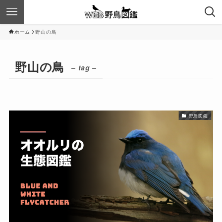
ホーム
野山の鳥
野山の鳥
– tag –
野鳥図鑑