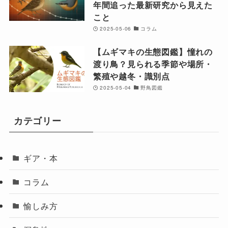
年間追った最新研究から見えた
こと
2025-05-06
コラム
【ムギマキの生態図鑑】憧れの
渡り鳥？見られる季節や場所・
繁殖や越冬・識別点
2025-05-04
野鳥図鑑
カテゴリー
ギア・本
コラム
愉しみ方