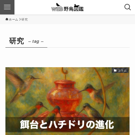
ホーム
研究
研究
– tag –
コラム