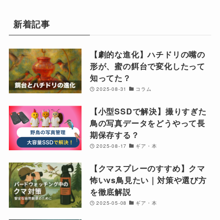
新着記事
【劇的な進化】ハチドリの嘴の
形が、蜜の餌台で変化したって
知ってた？
2025-08-31
コラム
【小型SSDで解決】撮りすぎた
鳥の写真データをどうやって長
期保存する？
2025-08-17
ギア・本
【クマスプレーのすすめ】クマ
怖いvs鳥見たい｜対策や選び方
を徹底解説
2025-05-08
ギア・本