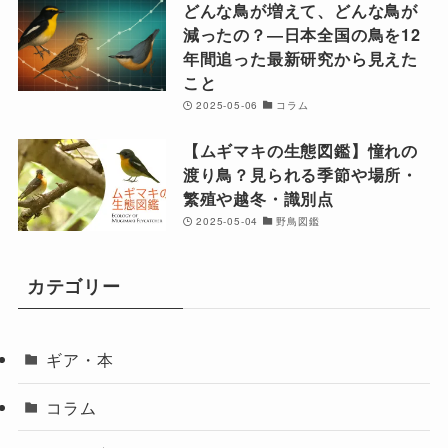
どんな鳥が増えて、どんな鳥が
減ったの？―日本全国の鳥を12
年間追った最新研究から見えた
こと
2025-05-06
コラム
【ムギマキの生態図鑑】憧れの
渡り鳥？見られる季節や場所・
繁殖や越冬・識別点
2025-05-04
野鳥図鑑
カテゴリー
ギア・本
コラム