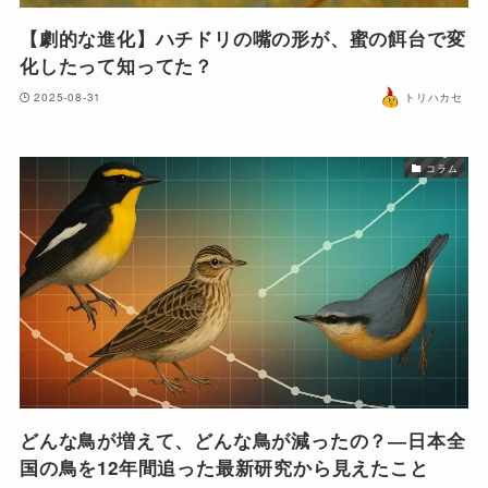
【劇的な進化】ハチドリの嘴の形が、蜜の餌台で変
化したって知ってた？
2025-08-31
トリハカセ
コラム
どんな鳥が増えて、どんな鳥が減ったの？―日本全
国の鳥を12年間追った最新研究から見えたこと