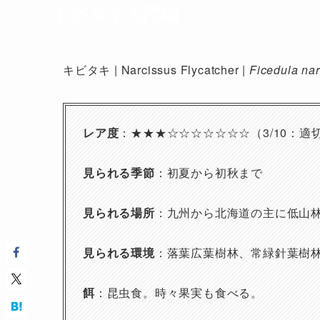
キビタキ入門編
キビタキ | Narcissus Flycatcher |
Ficedula nar
レア度
：★★★☆☆☆☆☆☆☆（3/10：
見られる季節
：初夏から初秋まで
見られる場所
：九州から北海道の主に低山
見られる環境
：落葉広葉樹林、常緑針葉樹
餌
：昆虫食。時々果実も食べる。