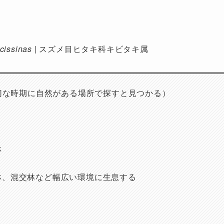
cissinas
| スズメ目ヒタキ科キビタキ属
適切な時期に自然がある場所で探すと見つかる）
林
林、混交林など幅広い環境に生息する