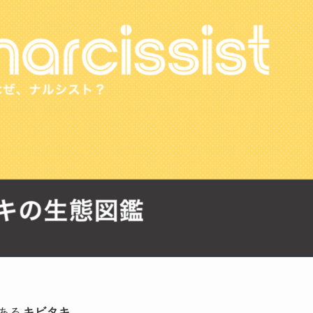
ある
キビタキ
。