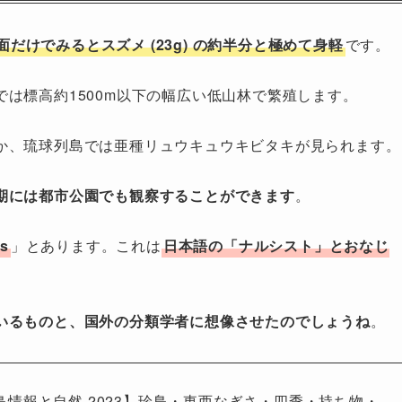
面だけでみるとスズメ (23g) の約半分と極めて身軽
です。
は標高約1500m以下の幅広い低山林で繁殖します。
か、琉球列島では亜種リュウキュウキビタキが見られます。
期には都市公園でも観察することができます
。
us
」とあります。これは
日本語の「ナルシスト」とおなじ
いるものと、国外の分類学者に想像させたのでしょうね
。
情報と自然 2023】珍鳥・東西なぎさ・四季・持ち物・