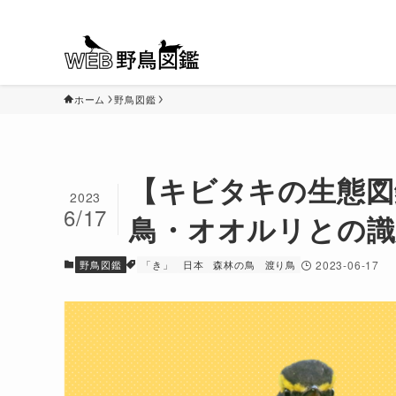
ホーム
野鳥図鑑
【キビタキの生態図
2023
6/17
鳥・オオルリとの識
野鳥図鑑
「き」
日本
森林の鳥
渡り鳥
2023-06-17