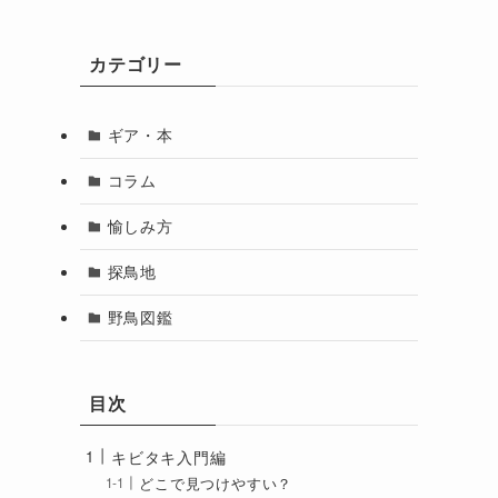
カテゴリー
ギア・本
コラム
愉しみ方
探鳥地
野鳥図鑑
目次
キビタキ入門編
どこで見つけやすい？