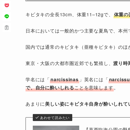
キビタキの全長13cm、体重11–12gで、
体重の
日本においては一般的かつ主要な夏鳥で、本州で
国内では通常のキビタキ（亜種キビタキ）のほ
東京・大阪の大都市圏近郊でも繁殖し、
渡り時
学名には「
narcissinas
」英名には「
narciss
で、自分に酔いしれる
ことを意味します
。
あまりに
美しい姿にキビタキ自身が酔いしれて
あわせて読みたい
【葛西臨海公園の野鳥