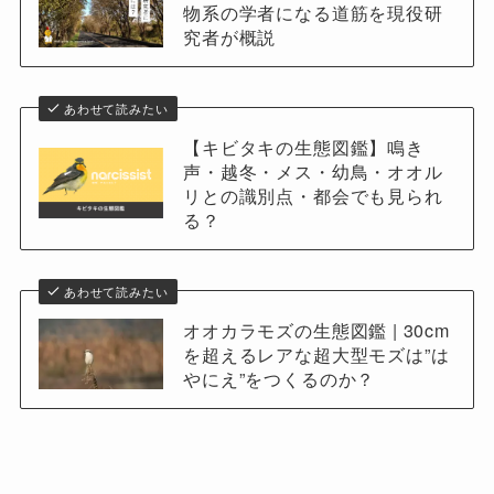
物系の学者になる道筋を現役研
究者が概説
あわせて読みたい
【キビタキの生態図鑑】鳴き
声・越冬・メス・幼鳥・オオル
リとの識別点・都会でも見られ
る？
あわせて読みたい
オオカラモズの生態図鑑 | 30cm
を超えるレアな超大型モズは”は
やにえ”をつくるのか？