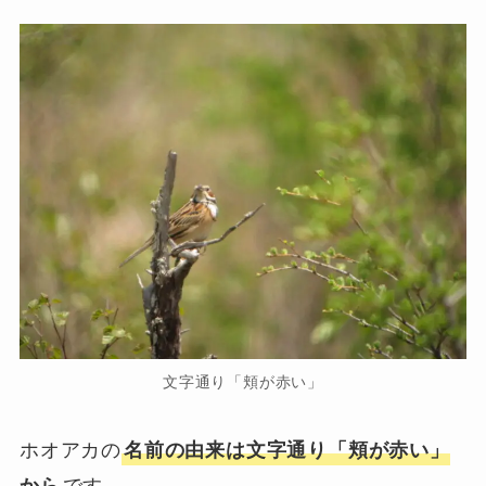
文字通り「頬が赤い」
ホオアカの
名前の由来は文字通り「頬が赤い」
です。
から