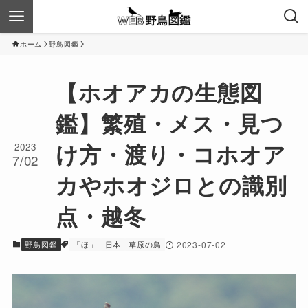
ホーム
野鳥図鑑
【ホオアカの生態図
鑑】繁殖・メス・見つ
け方・渡り・コホオア
2023
7/02
カやホオジロとの識別
点・越冬
野鳥図鑑
「ほ」
日本
草原の鳥
2023-07-02