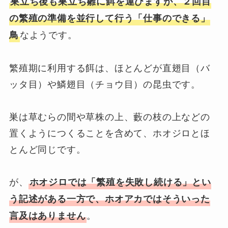
巣立ち後も巣立ち雛に餌を運びますが、２回目
の繁殖の準備を並行して行う「仕事のできる」
なようです。
鳥
繁殖期に利用する餌は、ほとんどが直翅目（バ
ッタ目）や鱗翅目（チョウ目）の昆虫です。
巣は草むらの間や草株の上、藪の枝の上などの
置くようにつくることを含めて、ホオジロとほ
とんど同じです。
が、
ホオジロでは「繁殖を失敗し続ける」とい
う記述がある一方で、ホオアカではそういった
。
言及はありません